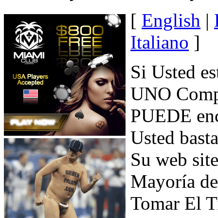
[
English
|
Italiano
]
Si Usted es
UNO Compet
PUEDE enco
Usted basta
Su web sit
Mayoría de
Tomar El T