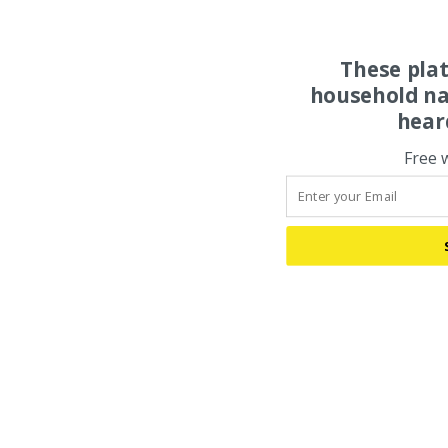
These pla
household na
hear
Free 