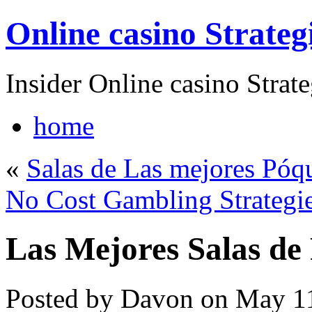
Online casino Strateg
Insider Online casino Strate
home
«
Salas de Las mejores Póq
No Cost Gambling Strategie
Las Mejores Salas de
Posted by Davon on May 1