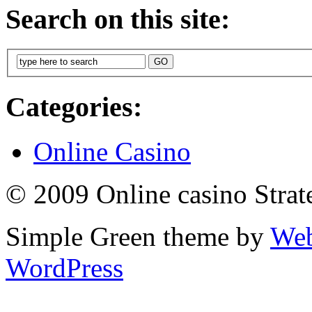
Search on this site:
Categories:
Online Casino
© 2009 Online casino Strat
Simple Green theme by
Web
WordPress