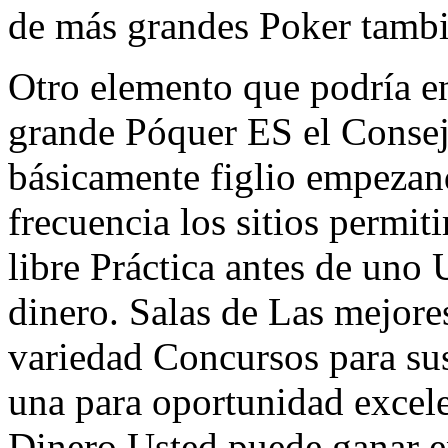
de más grandes Poker tambié
Otro elemento que podría en
grande Póquer ES el Consej
básicamente figlio empezan
frecuencia los sitios permiti
libre Práctica antes de uno
dinero. Salas de Las mejore
variedad Concursos para sus
una para oportunidad excele
Dinero Usted puede ganar e