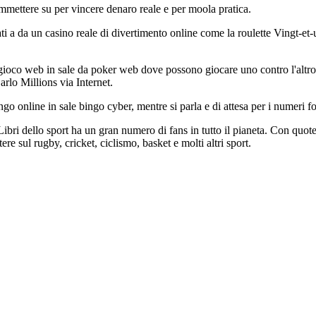
ommettere su per vincere denaro reale e per moola pratica.
ati a da un casino reale di divertimento online come la roulette Vingt-et
ioco web in sale da poker web dove possono giocare uno contro l'altro, r
lo Millions via Internet.
ngo online in sale bingo cyber, mentre si parla e di attesa per i numeri fo
i dello sport ha un gran numero di fans in tutto il pianeta. Con quote live
re sul rugby, cricket, ciclismo, basket e molti altri sport.