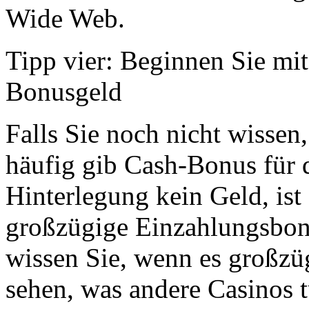
Wide Web.
Tipp vier: Beginnen Sie mit
Bonusgeld
Falls Sie noch nicht wissen
häufig gib Cash-Bonus für di
Hinterlegung kein Geld, ist
großzügige Einzahlungsbonu
wissen Sie, wenn es großzüg
sehen, was andere Casinos t