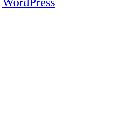
WordPress