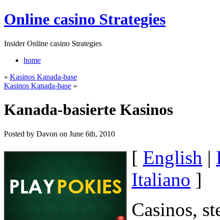
Online casino Strategies
Insider Online casino Strategies
home
«
Kasinos Kanada-base
Kasinos Kanada-base
»
Kanada-basierte Kasinos
Posted by Davon on June 6th, 2010
[
English
|
Italiano
]
Casinos, st