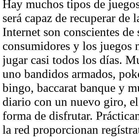
Hay muchos tipos de juegos 
será capaz de recuperar de 
Internet son conscientes de 
consumidores y los juegos 
jugar casi todos los días. M
uno bandidos armados, poker
bingo, baccarat banque y m
diario con un nuevo giro, 
forma de disfrutar. Práctica
la red proporcionan regístra