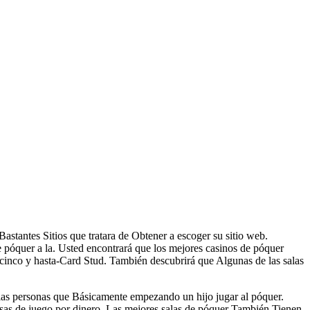
astantes Sitios que tratara de Obtener a escoger su sitio web.
 póquer a la. Usted encontrará que los mejores casinos de póquer
nco y hasta-Card Stud. También descubrirá que Algunas de las salas
 las personas que Básicamente empezando un hijo jugar al póquer.
 mesas de juego por dinero. Las mejores salas de póquer También Tienen