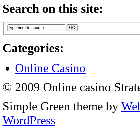
Search on this site:
Categories:
Online Casino
© 2009 Online casino Strat
Simple Green theme by
Web
WordPress