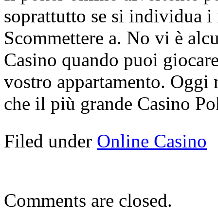
soprattutto se si individua 
Scommettere a. No vi è alc
Casino quando puoi giocare
vostro appartamento. Oggi n
che il più grande Casino Po
Filed under
Online Casino
Comments are closed.