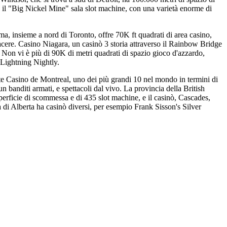
 è il "Big Nickel Mine" sala slot machine, con una varietà enorme di
Rama, insieme a nord di Toronto, offre 70K ft quadrati di area casino,
cere. Casino Niagara, un casinò 3 storia attraverso il Rainbow Bridge
e. Non vi è più di 90K di metri quadrati di spazio gioco d'azzardo,
 Lightning Nightly.
te Casino de Montreal, uno dei più grandi 10 nel mondo in termini di
 banditi armati, e spettacoli dal vivo. La provincia della British
erficie di scommessa e di 435 slot machine, e il casinò, Cascades,
a di Alberta ha casinò diversi, per esempio Frank Sisson's Silver