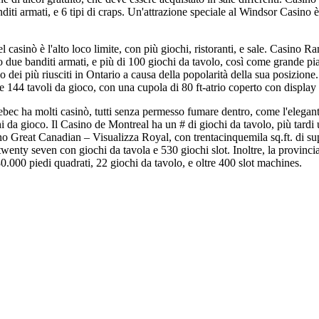
diti armati, e 6 tipi di craps. Un'attrazione speciale al Windsor Casino
el casinò è l'alto loco limite, con più giochi, ristoranti, e sale. Casino 
due banditi armati, e più di 100 giochi da tavolo, così come grande pia
o dei più riusciti in Ontario a causa della popolarità della sua posizion
e 144 tavoli da gioco, con una cupola di 80 ft-atrio coperto con display
bec ha molti casinò, tutti senza permesso fumare dentro, come l'elegan
da gioco. Il Casino de Montreal ha un # di giochi da tavolo, più tardi un
o Great Canadian – Visualizza Royal, con trentacinquemila sq.ft. di sup
twenty seven con giochi da tavola e 530 giochi slot. Inoltre, la provinci
0.000 piedi quadrati, 22 giochi da tavolo, e oltre 400 slot machines.