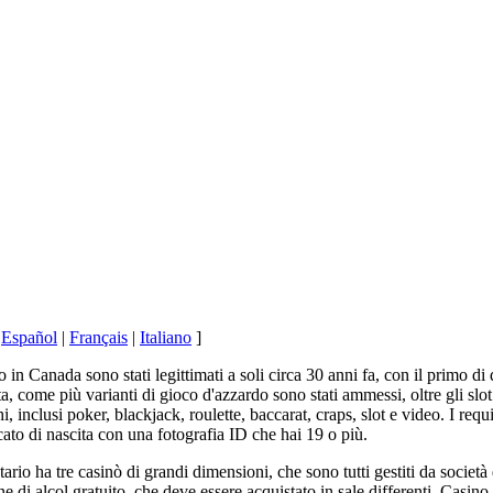
|
Español
|
Français
|
Italiano
]
 in Canada sono stati legittimati a soli circa 30 anni fa, con il primo di
a, come più varianti di gioco d'azzardo sono stati ammessi, oltre gli slo
i, inclusi poker, blackjack, roulette, baccarat, craps, slot e video. I r
cato di nascita con una fotografia ID che hai 19 o più.
ario ha tre casinò di grandi dimensioni, che sono tutti gestiti da società 
 di alcol gratuito, che deve essere acquistato in sale differenti. Casino