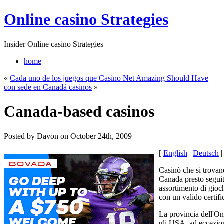
Online casino Strategies
Insider Online casino Strategies
home
«
Cada uno de los juegos que Casino Net Amazing Should Have
con sede en Canadá casinos
»
Canada-based casinos
Posted by Davon on October 24th, 2009
[
English
|
Deutsch
Casinò che si trovano
Canada presto seguit
assortimento di gioch
con un valido certifi
La provincia dell'Ont
gli USA, ad eccezione